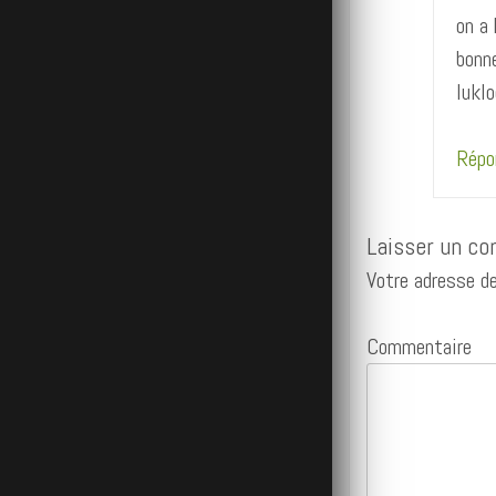
on a
bonn
luklo
Répo
Laisser un c
Votre adresse de
Commentaire