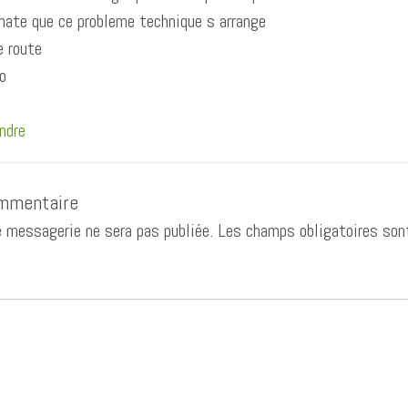
 hate que ce probleme technique s arrange
e route
o
ndre
ommentaire
 messagerie ne sera pas publiée.
Les champs obligatoires son