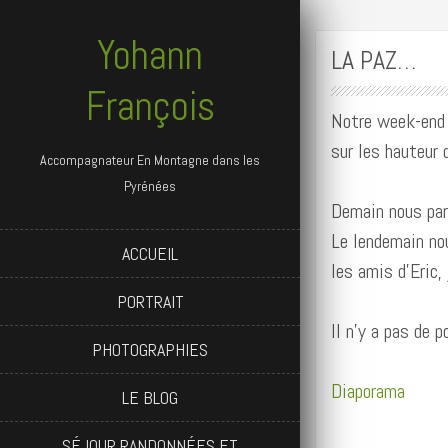
Yohann
LA PAZ…
François
Notre week-end a
sur les hauteur d
Accompagnateur En Montagne dans les
Pyrénées
Demain nous part
Le lendemain nou
ACCUEIL
les amis d’Eric,
PORTRAIT
Il n’y a pas de 
PHOTOGRAPHIES
Diaporama
LE BLOG
SÉJOUR RANDONNÉES ET