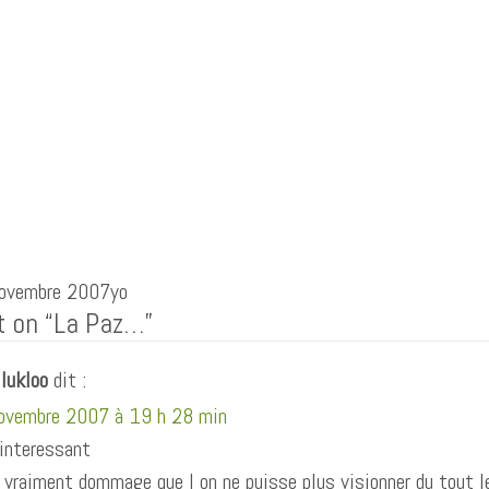
quez
ur
rtager
(ouvre
ogle+
vre
ns
e
velle
être)
novembre 2007yo
 on “
La Paz…
”
lukloo
dit :
ovembre 2007 à 19 h 28 min
 interessant
 vraiment dommage que l on ne puisse plus visionner du tout l