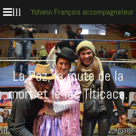
lll
Yohann François accompagnateur
en montagne
La Paz, la route de la
mort et le lac Titicaca.