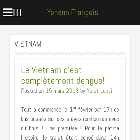
lll
Yohann François
accompagnateur en
VIETNAM
montagne
Le Vietnam c’est
complètement dengue!
Posted on
15 mars 2013
by
Yo et Laeti
er
Tout a commencé le 1
février par 17h de
bus passés sur des sièges rembourrés avec
du bois ! Une première ! Pour la petite
histoire, le trajet était censé durer 14h