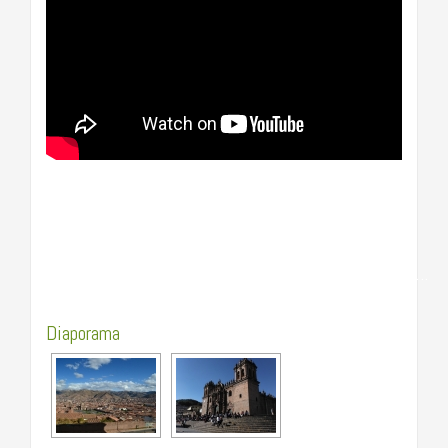
……………………………………………………………………….
Diaporama