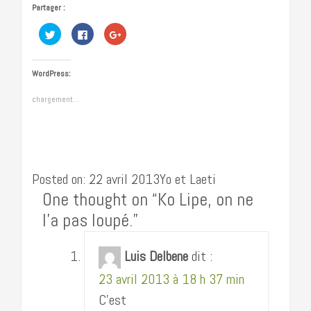
Partager :
Cliquez
Cliquez
Cliquez
pour
pour
pour
partager
partager
partager
sur
sur
sur
Twitter(ouvre
Facebook(ouvre
Google+
dans
dans
(ouvre
WordPress:
une
une
dans
nouvelle
nouvelle
une
fenêtre)
fenêtre)
nouvelle
chargement…
fenêtre)
Posted on: 22 avril 2013Yo et Laeti
One thought on “
Ko Lipe, on ne
l’a pas loupé.
”
Luis Delbene
dit :
23 avril 2013 à 18 h 37 min
C’est